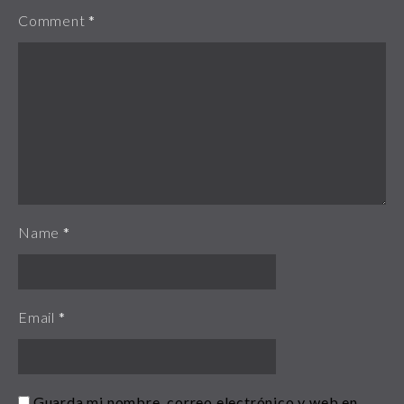
Comment
*
Name
*
Email
*
Guarda mi nombre, correo electrónico y web en